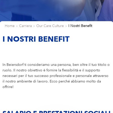
Eucerin
PROFESSIONISTI ESPERTI E ALLE PRIME ARMI
La tua posizione
Italia
Care changes everything.
Professionisti Esperti e alle Prime Armi
LA TUA CANDIDATURA
NIVEA MEN
Parità di genere
Marketing
Home
Carriera
Our Care Culture
I Nostri Benefit
Sales & eCommerce
Labello
I NOSTRI BENEFIT
IT
Hansaplast
Finanza & Controlling
Supply Chain
In Beiersdorf ti consideriamo una persona, ben oltre il tuo titolo o
ruolo. Il nostro obiettivo è fornire la flessibilità e il supporto
Risorse umane
necessari per il tuo successo professionale e personale attraverso
il nostro ambiente di lavoro. Ecco perché abbiamo molto da
offrire!