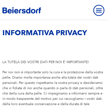
Home
-
Informativa sulla Privacy
INFORMATIVA PRIVACY
IL NOSTRO PROFILO
LA TUTELA DEI VOSTRI DATI PER NOI È’ IMPORTANTE!
CORE VALUES
MARCHI
STRATEGIA
Per noi non è importante solo la cura e la protezione della vostra
REDAZIONE
SOMMARIO
pelle. Diamo molta importanza anche alla tutela dei vostri dati
Marchi
LA PRESENZA DI BEIERSDORF NEL MONDO
personali. Per questo rispettiamo la vostra privacy e desideriamo
CONTATTO
che vi fidiate di noi anche quando si parla di dati personali, oltre
OUR CARE CULTURE
NIVEA
che della cura della pelle. Ci impegniamo a informarvi sempre e
CREDITI
Our Care Culture
STAGE
in modo trasparente del motivo per cui raccogliamo i vostri dati,
della loro eventuale conservazione e della durata di tale
I Nostri Benefit