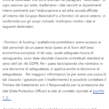
Oltre ai destinatari che sono elencati nel paragrafo "destinatari" di
ogni sezione qui sotto, trasferiamo i dati raccolti ai dipartimenti
interni pertinenti per l'elaborazione e ad altre società affiliate
all'interno del Gruppo Beiersdorf o a fornitori di servizi esterni, in
conformità con gli scopi richiesti. Inoltriamo inoltre i dati ai
seguenti destinatari:
- Fornitori di hosting / piattaforme potrebbero avere accesso ai
dati personali da un paese terzo (paesi al di fuori dell'area
economica europea). In tal caso, quale adeguata misura di
salvaguardia, sono state stipulate clausole contrattuali standard ai
sensi dell'art. 46 GDPR. Per i paesi terzi/aziende che rientrano in
una decisione di adeguatezza, si applica anche la decisione di
adeguatezza. Per maggiori informazioni (e per avere una copia di
tali clausole / garanzie per il trasferimento) è possibile contattare il
Titolare del trattamento e/o il Responsabile per la protezione dei
p
unto
dati (Data Protection Officer) ai dati di contatto riportati al
1.2.