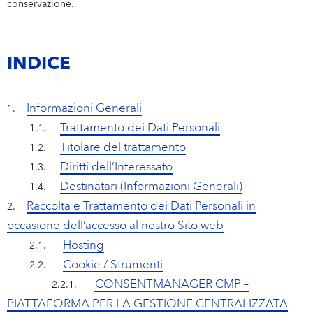
Eucerin
PROFESSIONISTI ESPERTI E ALLE PRIME ARMI
conservazione.
La tua posizione
Italia
Care changes everything.
Professionisti Esperti e alle Prime Armi
LA TUA CANDIDATURA
NIVEA MEN
Parità di genere
Marketing
INDICE
Sales & eCommerce
Labello
Informazioni Generali
1.
IT
Trattamento dei Dati Personali
1.1.
Hansaplast
Finanza & Controlling
Titolare del trattamento
1.2.
Diritti dell’Interessato
Supply Chain
1.3.
Destinatari (Informazioni Generali)
1.4.
Risorse umane
Raccolta e Trattamento dei Dati Personali in
2.
occasione dell’accesso al nostro Sito web
Hosting
2.1.
Cookie / Strumenti
2.2.
CONSENTMANAGER CMP –
2.2.1.
PIATTAFORMA PER LA GESTIONE CENTRALIZZATA