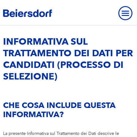
Home
-
Informativa sulla Privacy Processo di Selezione
INFORMATIVA SUL
TRATTAMENTO DEI DATI PER
CANDIDATI (PROCESSO DI
IL NOSTRO PROFILO
SELEZIONE)
CORE VALUES
MARCHI
STRATEGIA
REDAZIONE
SOMMARIO
Marchi
LA PRESENZA DI BEIERSDORF NEL MONDO
CHE COSA INCLUDE QUESTA
CONTATTO
OUR CARE CULTURE
INFORMATIVA?
NIVEA
CREDITI
Our Care Culture
STAGE
La presente Informativa sul Trattamento dei Dati descrive le
I Nostri Benefit