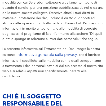
Eucerin
PROFESSIONISTI ESPERTI E ALLE PRIME ARMI
modalità con cui Beiersdorf sottopone a trattamento i tuoi dati
La tua posizione
Italia
quando ti candidi per una posizione pubblicizzata da noi o da una
Care changes everything.
Professionisti Esperti e alle Prime Armi
LA TUA CANDIDATURA
delle nostre società collegate. Descrive altresì i tuoi diritti in
NIVEA MEN
materia di protezione dei dati, incluso il diritto di opporti ad
Parità di genere
Marketing
alcune delle operazioni di trattamento di Beiersdorf. Per maggiori
Sales & eCommerce
informazioni in merito ai tuoi diritti e alle modalità di esercizio
Labello
degli stessi, ti preghiamo di fare riferimento alla sezione “Di quali
IT
diritti dispongo in relazione ai miei dati personali?” che segue.
Hansaplast
Finanza & Controlling
La presente Informativa sul Trattamento dei Dati integra la nostra
Informativa generale sulla privacy
esistente
, che ti fornisce
Supply Chain
informazioni specifiche sulle modalità con le quali sottoponiamo
a trattamento i dati personali ottenuti dal tuo accesso al nostro sito
Risorse umane
web e ai relativi aspetti non specificamente inerenti alle
candidature.
CHI È IL SOGGETTO
RESPONSABILE DEL