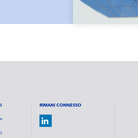
I
RIMANI CONNESSO
ie
cy