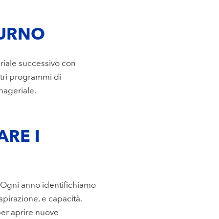
TURNO
riale successivo con
stri programmi di
anageriale.
ARE I
. Ogni anno identifichiamo
aspirazione, e capacità.
per aprire nuove