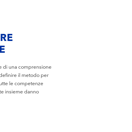
TRE
E
ase di una comprensione
definire il metodo per
 Tutte le competenze
utte insieme danno